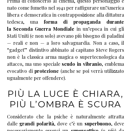
Prima di conoscerlo al cinema, questo personaggio è
nato come fumetto nel 1941 per raffigurare un’America
libera e democratica in contrapposizione alla dittatura
tedesca, una
forma di propaganda durante
la Seconda Guerra Mondiale
in un’epoca in cui gli
Stati Uniti (e non solo) avevano più bisogno di paladini
— reali e non — a loro salvaguardia. Non a caso, il
“gadget” distintivo abbinato al capitano Steve Rogers
non è la classica arma magica o supertecnologica da
attacco, ma uno speciale
scudo in vibranio
, emblema
evocativo di
protezione
(anche se poi verrà utilizzato
ugualmente per offendere).
PIÙ LA LUCE È CHIARA,
PIÙ L’OMBRA È SCURA
Considerato che la psiche è naturalmente attratta
dalle
grandi polarità
, dove c’è un
superbuono
, deve
necessariamente esserci un
supercattivo
(o più) da