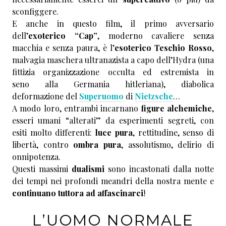
sconfiggere.
E anche in questo film, il primo avversario
dell’
exoterico “Cap”
, moderno cavaliere senza
macchia e senza paura, è l’
esoterico Teschio Rosso
,
malvagia maschera ultranazista a capo dell’Hydra (una
fittizia organizzazione occulta ed estremista in
seno alla Germania hitleriana), diabolica
deformazione del
Superuomo
di
Nietzsche
…
A modo loro, entrambi incarnano
figure alchemiche
,
esseri umani “alterati” da esperimenti segreti, con
esiti molto differenti:
luce pura
, rettitudine, senso di
libertà, contro
ombra pura
, assolutismo, delirio di
onnipotenza.
Questi massimi
dualismi
sono incastonati dalla notte
dei tempi nei profondi meandri della nostra mente e
continuano tuttora ad affascinarci
!
L’UOMO NORMALE