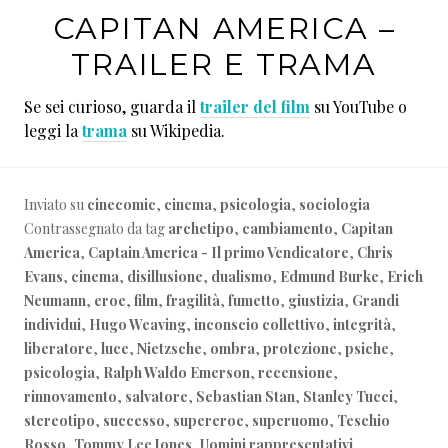
CAPITAN AMERICA –
TRAILER E TRAMA
Se sei curioso, guarda il
trailer del film
su YouTube o
leggi la
trama
su Wikipedia.
Inviato su
cinecomic
,
cinema
,
psicologia
,
sociologia
Contrassegnato da tag
archetipo
,
cambiamento
,
Capitan
America
,
Captain America - Il primo Vendicatore
,
Chris
Evans
,
cinema
,
disillusione
,
dualismo
,
Edmund Burke
,
Erich
Neumann
,
eroe
,
film
,
fragilità
,
fumetto
,
giustizia
,
Grandi
individui
,
Hugo Weaving
,
inconscio collettivo
,
integrità
,
liberatore
,
luce
,
Nietzsche
,
ombra
,
protezione
,
psiche
,
psicologia
,
Ralph Waldo Emerson
,
recensione
,
rinnovamento
,
salvatore
,
Sebastian Stan
,
Stanley Tucci
,
stereotipo
,
successo
,
supereroe
,
superuomo
,
Teschio
Rosso
,
Tommy Lee Jones
,
Uomini rappresentativi