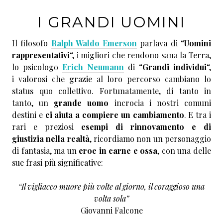
I GRANDI UOMINI
Il filosofo
Ralph Waldo Emerson
parlava di “
Uomini
rappresentativi
“, i migliori che rendono sana la Terra,
lo psicologo
Erich Neumann
di “
Grandi individui
“,
i valorosi che grazie al loro percorso cambiano lo
status quo collettivo. Fortunatamente, di tanto in
tanto, un
grande uomo
incrocia i nostri comuni
destini e
ci aiuta a compiere un cambiamento
. E tra i
rari e preziosi
esempi di rinnovamento e di
giustizia nella realtà
, ricordiamo non un personaggio
di fantasia, ma un
eroe in carne e ossa
, con una delle
sue frasi più significative:
“Il vigliacco muore più volte al giorno, il coraggioso una
volta sola”
Giovanni Falcone