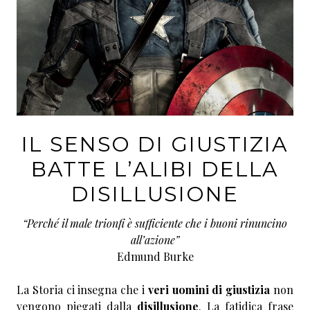
IL SENSO DI GIUSTIZIA
BATTE L’ALIBI DELLA
DISILLUSIONE
“Perché il male trionfi è sufficiente che i buoni rinuncino
all’azione”
Edmund Burke
La Storia ci insegna che i
veri uomini di giustizia
non
vengono piegati dalla
disillusione
. La fatidica frase