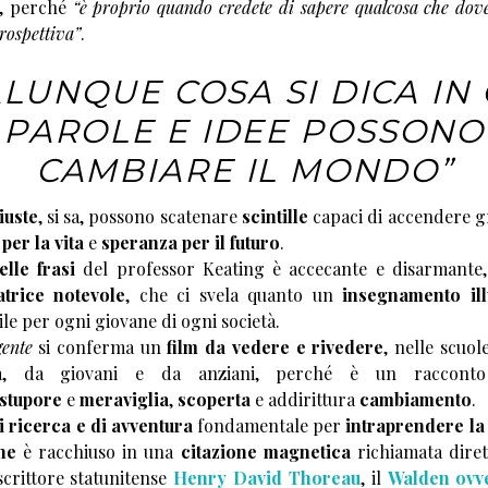
, perché
“è proprio quando credete di sapere qualcosa che dov
rospettiva”
.
LUNQUE COSA SI DICA IN 
PAROLE E IDEE POSSONO
CAMBIARE IL MONDO”
iuste
, si sa, possono scatenare
scintille
capaci di accendere g
per la vita
e
speranza per il futuro
.
elle frasi
del professor Keating è accecante e disarmante
atrice notevole
, che ci svela quanto un
insegnamento il
le per ogni giovane di ogni società.
gente
si conferma un
film da vedere e rivedere
, nelle scuole
a, da giovani e da anziani, perché è un raccont
stupore
e
meraviglia
,
scoperta
e addirittura
cambiamento
.
di ricerca e di avventura
fondamentale per
intraprendere la 
ne
è racchiuso in una
citazione magnetica
richiamata dire
scrittore statunitense
Henry David Thoreau
, il
Walden ovve