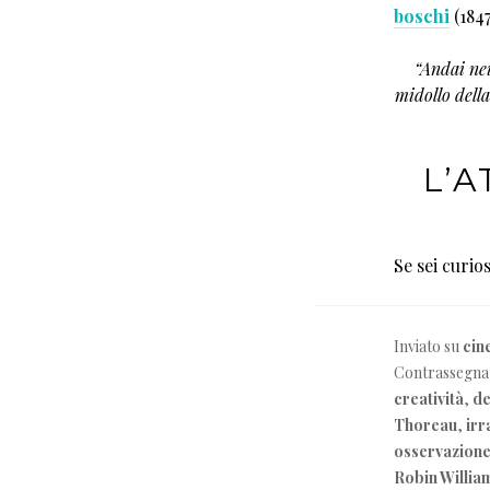
boschi
(1847
“Andai nei
midollo della
L’A
Se sei curio
Inviato su
cin
Contrassegna
creatività
,
de
Thoreau
,
irr
osservazion
Robin Willia