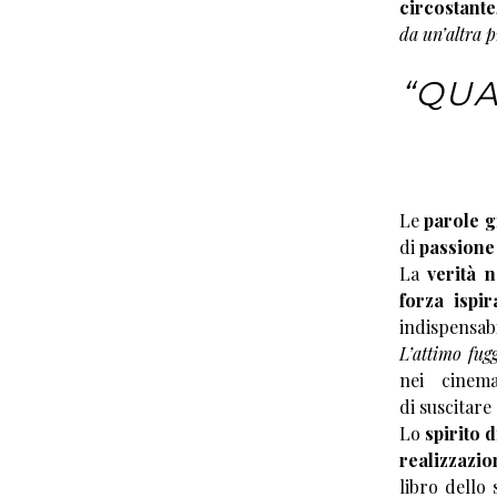
circostante
da un’altra p
“QUA
Le
parole g
di
passione 
La
verità n
forza ispir
indispensabi
L’attimo fug
nei cinem
di suscitare
Lo
spirito 
realizzazio
libro dello 