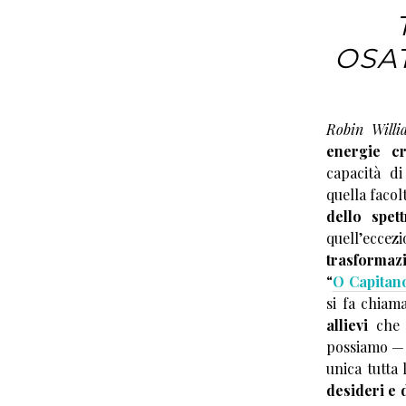
OSA
Robin Willi
energie cr
capacità d
quella facol
dello spett
quell’eccez
trasformaz
“
O Capitano
si fa chiam
allievi
che 
possiamo — 
unica tutta
desideri e 