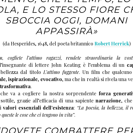
OLA, E LO STESSO FIORE C
SBOCCIA OGGI, DOMANI
APPASSIRÀ»
(da Hesperides, 1648, del poeta britannico
Robert Herrick
)
, cogliete l’attimo ragazzi, rendete straordinaria la vost
’insegnante di lettere John Keating è l’emblema di un
ca
bellezza dal titolo
L’attimo fuggente
. Un film che qualcuno
ale
,
ispirazionale
,
evocativo
, ma che in realtà si rivela una v
trasformativa
.
 che va a cogliere la nostra sorprendente
forza generati
sottile, grazie all’efficacia di una sapiente
narrazione
, che
 i
valori essenziali dell’esistenza
:
“La poesia, la bellezza, il
 queste le cose che ci tengono in vita”
.
“DOVETE COMBATTERE PE