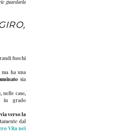
ete guardarla
GIRO,
randi fuochi
, ma ha una
luminato
sia
, nelle case,
o in grado
via verso la
ttamente dal
ro Vita nei