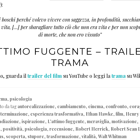
):
 boschi perché volevo vivere con saggezza, in profondità, succhian
 vita, […] per sbaragliare tutto ciò che non era vita e per non scop
di morte, che non ero vissuto”
TTIMO FUGGENTE – TRAIL
TRAMA
so, guarda il
trailer del film
su YouTube o leggi la
trama
su Wik
ema
,
psicologia
to da tag
autorealizzazione
,
cambiamento
,
cinema
,
confronto
,
cora
terminazione
,
esperienza trasformativa
,
Ethan Hawke
,
film
,
Henry
adiazione
,
ispirazione
,
L'attimo fuggente
,
meraviglia
,
motivazione
,
e
,
positività
,
psicologia
,
recensione
,
Robert Herrick
,
Robert Sean 
ms
,
scoperta
,
stupore
,
trasformazione
,
vitalità
,
Walt Whitman