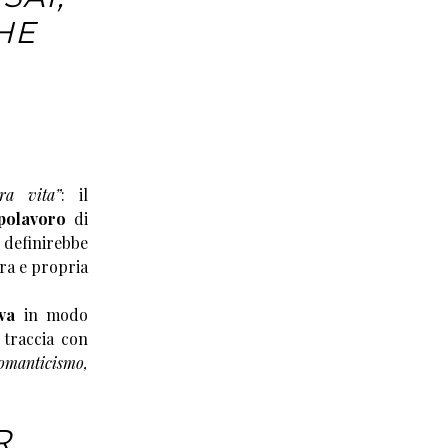
HE
ra vita”
: il
polavoro
di
 definirebbe
era e propria
va
in modo
 traccia con
 romanticismo,
R