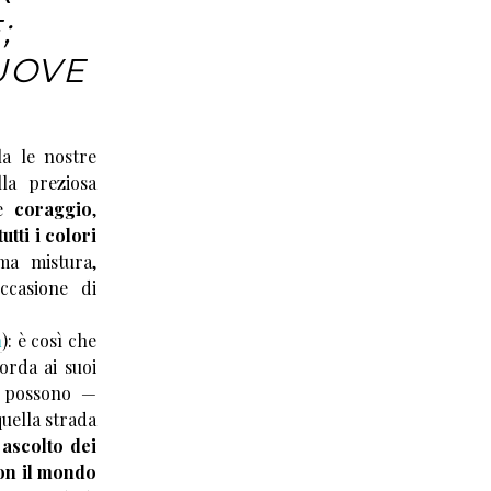
;
UOVE
a le nostre
lla preziosa
e
coraggio
,
tutti i colori
ma mistura,
ccasione di
n
): è così che
orda ai suoi
 possono —
quella strada
 ascolto dei
on il mondo