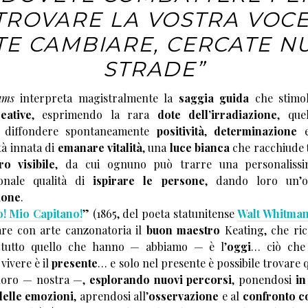
TROVARE LA VOSTRA VOCE
TE CAMBIARE, CERCATE N
STRADE”
ams
interpreta magistralmente la
saggia guida
che stimol
eative
, esprimendo la rara
dote dell’irradiazione
, que
i diffondere spontaneamente
positività
,
determinazione
tà innata di
emanare vitalità
, una
luce bianca
che racchiude
ro visibile
, da cui ognuno può trarre una personalissi
ionale qualità di
ispirare le persone
, dando loro un’o
ione
.
! Mio Capitano!
” (1865, del poeta statunitense
Walt Whitma
are con arte canzonatoria il
buon maestro
Keating, che ric
tutto quello che hanno — abbiamo — è l’
oggi
… ciò che
vivere è il
presente
… e solo nel presente è possibile trovare 
 loro — nostra —,
esplorando nuovi percorsi
, ponendosi
in
delle emozioni
, aprendosi all’
osservazione
e al
confronto c