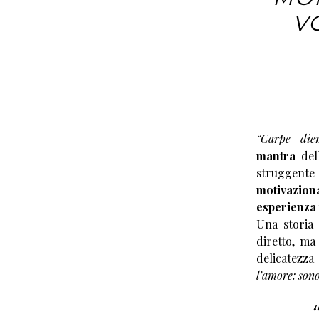
V
“Carpe diem
mantra
dell
struggente 
motivazion
esperienza 
Una storia
diretto, ma 
delicatezza
l’amore: sono