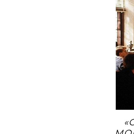
«
MOM