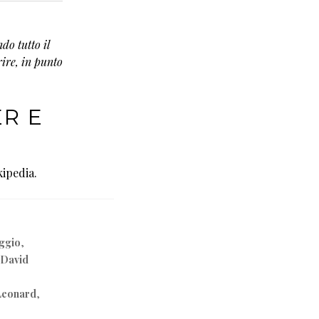
do tutto il
rire, in punto
ER E
ipedia.
ggio
,
 David
Leonard
,