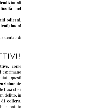
tradizionali
ficoltà nel
iti odierni
,
dicati) buoni
e dentro di
TIVI!
ttive
, come
i esprimano
utati, questi
tenzialmente
e frasi che i
 delitto, in
 di collera
.
ebbe potuto