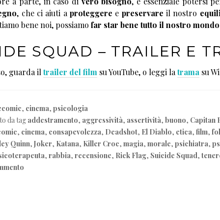
ore a parte, in caso di
vero bisogno
, è essenziale potersi p
tegno
, che ci aiuti a
proteggere
e
preservare
il nostro
equil
stiamo bene noi, possiamo
far star bene tutto il nostro mondo
IDE SQUAD – TRAILER E 
so, guarda il
trailer del film
su YouTube, o leggi la
trama
su Wi
ecomic
,
cinema
,
psicologia
to da tag
addestramento
,
aggressività
,
assertività
,
buono
,
Capitan
comic
,
cinema
,
consapevolezza
,
Deadshot
,
El Diablo
,
etica
,
film
,
fol
ley Quinn
,
Joker
,
Katana
,
Killer Croc
,
magia
,
morale
,
psichiatra
,
ps
sicoterapeuta
,
rabbia
,
recensione
,
Rick Flag
,
Suicide Squad
,
tener
ommento