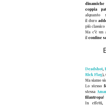
dinamiche
coppia pat
alquanto 
il duro
add
più classico 
Ma c’è un a
il
confine s
Deadshot
,
Rick Flag
),
Ma siamo sic
Lo stesso
f
stessa
Aman
filantropa
!
In effetti