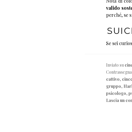
Nota di col
valido sos
perché, se 
SUIC
Se sei curio
Inviato su
cin
Contrassegna
cattivo
,
cine
gruppo
,
Har
psicologo
,
p
Lascia un c