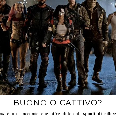
BUONO O CATTIVO?
uad
è un cinecomic che offre differenti
spunti di rifles