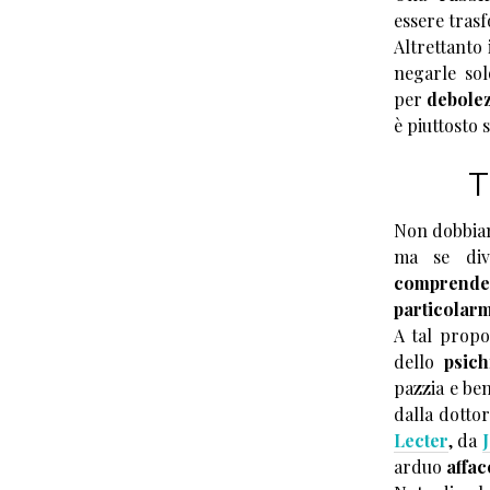
essere tras
Altrettanto
negarle sol
per
debole
è piuttosto 
T
Non dobbiam
ma se di
comprende
particolar
A tal propo
dello
psich
pazzia e be
dalla dotto
Lecter
, da
arduo
affac