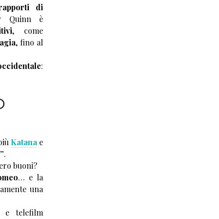
rapporti di
y Quinn è
ivi
, come
agia
, fino al
occidentale
:
O
più
Katana
e
i”
.
vero buoni?
omeo
… e la
riamente una
 e telefilm