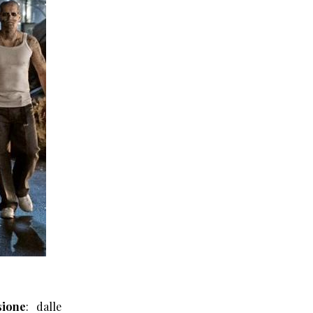
sione
: dalle