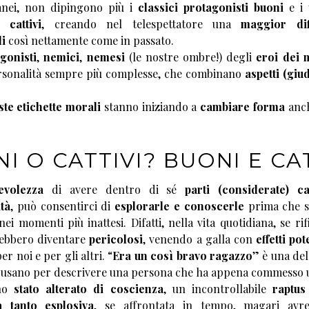
nei, non dipingono più i
classici protagonisti buoni
e i
 cattivi
, creando nel telespettatore una
maggior dif
i
così nettamente come in passato.
gonisti
,
nemici
,
nemesi
(le nostre ombre!) degli
eroi dei m
rsonalità sempre più complesse, che combinano
aspetti (giu
te etichette morali
stanno iniziando a
cambiare forma
anch
I O CATTIVI? BUONI E CAT
evolezza
di avere dentro di sé
parti (considerate) ca
tà
, può consentirci di
esplorarle e conoscerle
prima che s
ei momenti più inattesi. Difatti, nella vita quotidiana, se rifi
rebbero diventare
pericolosi
, venendo a galla con
effetti po
per noi e per gli altri. “
Era un così bravo ragazzo
” è una dell
i usano per descrivere una persona che ha appena commesso un
uno
stato alterato di coscienza
, un incontrollabile
raptus
a tanto esplosiva
, se affrontata in tempo, magari avr