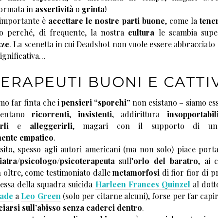
formata in
assertività
o
grinta
!
 importante è
accettare le nostre parti buone
, come la
tene
o perché, di frequente, la nostra
cultura
le scambia super
zze
. La scenetta in cui Deadshot non vuole essere abbracciato
significativa…
ERAPEUTI BUONI E CATTI
o far finta che i
pensieri “sporchi”
non esistano – siamo ess
ventano
ricorrenti
,
insistenti
, addirittura
insopportabil
rli
e
alleggerirli
, magari con il supporto di 
mente empatico
.
sito, spesso agli autori americani (ma non solo) piace porta
iatra/psicologo/psicoterapeuta
sull’
orlo del baratro
, ai 
n oltre, come testimoniato dalle
metamorfosi
di fior fior di p
ressa della squadra suicida
Harleen Frances Quinzel
al dot
Jade
a
Leo Green
(solo per citarne alcuni), forse per far capi
ciarsi sull’abisso senza caderci dentro
.