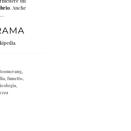
ermettere un
ibrio
. Anche
…
TRAMA
kipedia.
 Boomerang
,
lia
,
fumetto
,
icologia
,
ezza