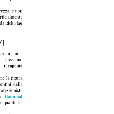
rezza
, e non
ficialmente
 da Rick Flag
VI
eri umani –,
i
, possiamo
un
terapeuta
re la figura
confini della
rofessionisti:
tor
Hannibal
re quanto sia