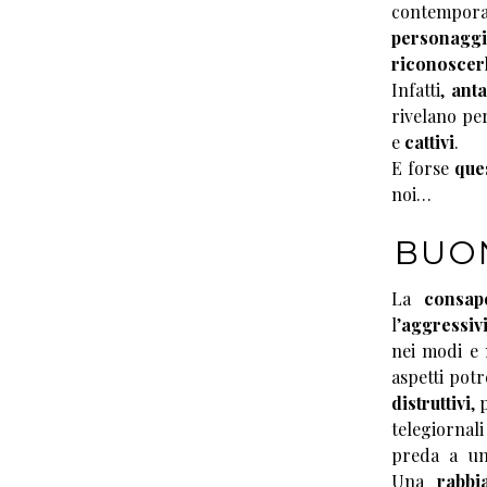
contempora
personaggi
riconoscerl
Infatti,
anta
rivelano pe
e
cattivi
.
E forse
ques
noi…
BUON
La
consap
l’
aggressivi
nei modi e n
aspetti pot
distruttivi
, 
telegiornal
preda a 
Una
rabbi