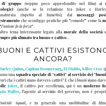
 di gruppo
(seppur poco approfondite nel film) ai
ologici
(anche se la relazione tra Joker e Harle
snaturata rispetto al fumetto); dai
messaggi posit
estramento
che sconfigge pratiche più “comode” come la
m
“
l’unione fa la forza
“.
ltro tema interessante legato alla
morale della società 
empre più sfumato tra buono e cattivo
…
BUONI E CATTIVI ESISTON
ANCORA?
Harley Quinn
,
Capitan Boomerang
,
El Diablo
,
Killer Croc
(
 sono una
squadra speciale di “cattivi” al servizio dei “buon
uri che i cattivi siano davvero cattivi? E che i buoni siano dav
olle
Joker
, il cattivo per eccellenza, qui è un
moderno R
da Waller
, l’agente al servizio del governo, non è prop
,
Suicide Squad
, e in generale una moltitudine di film