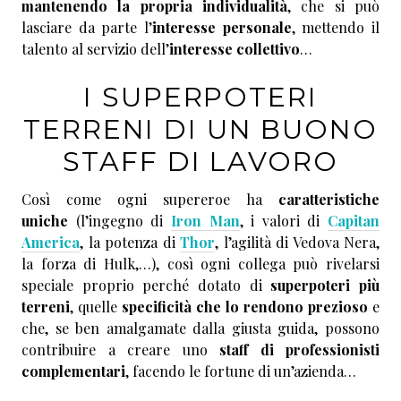
mantenendo la propria individualità
, che si può
lasciare da parte l’
interesse personale
, mettendo il
talento al servizio dell’
interesse collettivo
…
I SUPERPOTERI
TERRENI DI UN BUONO
STAFF DI LAVORO
Così come ogni supereroe ha
caratteristiche
uniche
(l’ingegno di
Iron Man
, i valori di
Capitan
America
, la potenza di
Thor
, l’agilità di Vedova Nera,
la forza di Hulk,…), così ogni collega può rivelarsi
speciale proprio perché dotato di
superpoteri più
terreni
, quelle
specificità che lo rendono prezioso
e
che, se ben amalgamate dalla giusta guida, possono
contribuire a creare uno
staff di professionisti
complementari
, facendo le fortune di un’azienda…