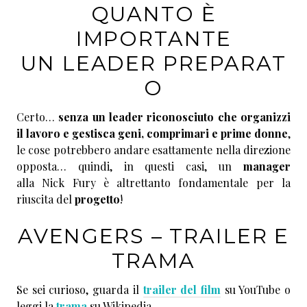
QUANTO È
IMPORTANTE
UN LEADER PREPARAT
O
Certo…
senza un leader riconosciuto che organizzi
il lavoro e gestisca geni, comprimari e prime donne
,
le cose potrebbero andare esattamente nella direzione
opposta… quindi, in questi casi, un
manager
alla Nick Fury è altrettanto fondamentale per la
riuscita del
progetto
!
AVENGERS – TRAILER E
TRAMA
Se sei curioso, guarda il
trailer del film
su YouTube o
leggi la
trama
su Wikipedia.