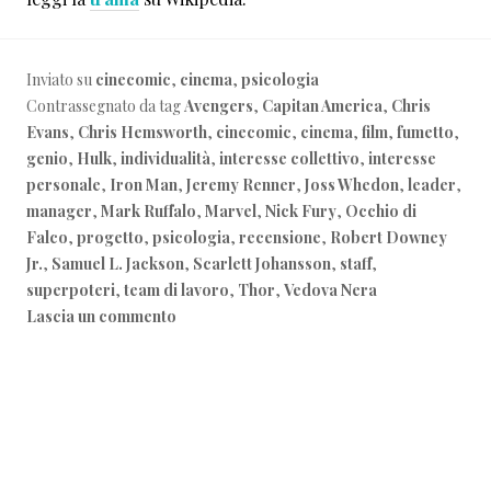
Inviato su
cinecomic
,
cinema
,
psicologia
Contrassegnato da tag
Avengers
,
Capitan America
,
Chris
Evans
,
Chris Hemsworth
,
cinecomic
,
cinema
,
film
,
fumetto
,
genio
,
Hulk
,
individualità
,
interesse collettivo
,
interesse
personale
,
Iron Man
,
Jeremy Renner
,
Joss Whedon
,
leader
,
manager
,
Mark Ruffalo
,
Marvel
,
Nick Fury
,
Occhio di
Falco
,
progetto
,
psicologia
,
recensione
,
Robert Downey
Jr.
,
Samuel L. Jackson
,
Scarlett Johansson
,
staff
,
superpoteri
,
team di lavoro
,
Thor
,
Vedova Nera
Lascia un commento