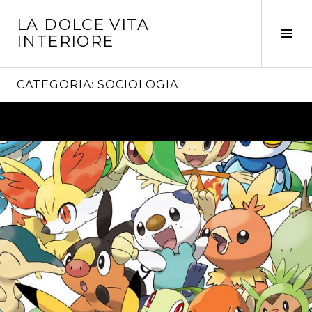
Vai
LA DOLCE VITA
al
Tog
INTERIORE
contenuto
Sid
CATEGORIA:
SOCIOLOGIA