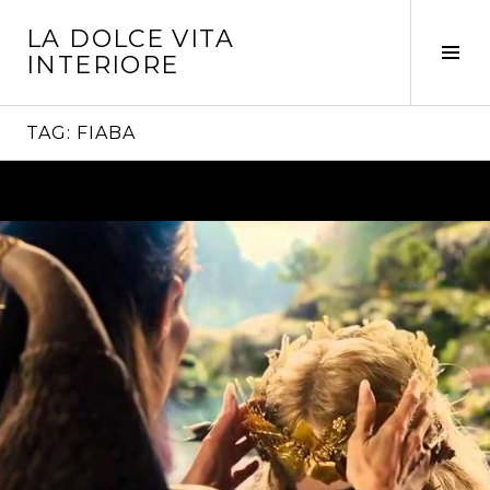
Vai
LA DOLCE VITA
al
Tog
INTERIORE
contenuto
Sid
TAG:
FIABA