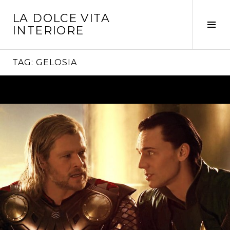
Vai
LA DOLCE VITA
al
Tog
INTERIORE
contenuto
Sid
TAG:
GELOSIA