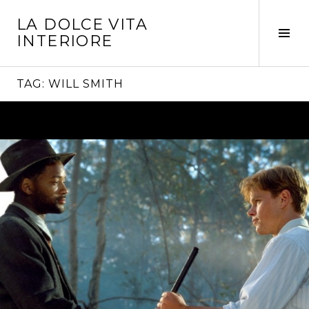
Vai
LA DOLCE VITA
al
Tog
INTERIORE
contenuto
Sid
TAG:
WILL SMITH