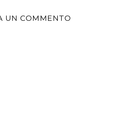
IA UN COMMENTO
izzo email non sarà pubblicato.
I campi obbligatori sono contr
*