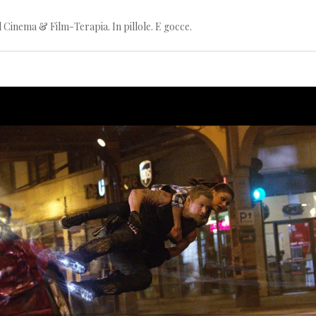
l Cinema & Film-Terapia. In pillole. E gocce.