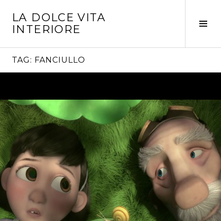
Vai
LA DOLCE VITA
al
Tog
INTERIORE
contenuto
Sid
TAG:
FANCIULLO