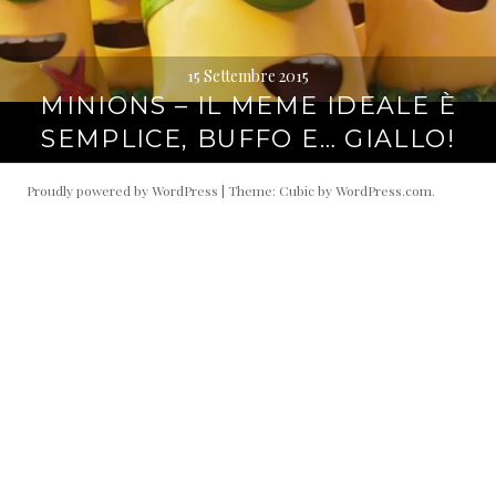
15 Settembre 2015
MINIONS – IL MEME IDEALE È
SEMPLICE, BUFFO E… GIALLO!
Proudly powered by WordPress
|
Theme: Cubic by
WordPress.com
.