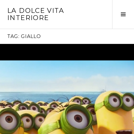
Vai
LA DOLCE VITA
al
Tog
INTERIORE
contenuto
Sid
TAG:
GIALLO