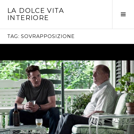
Vai
LA DOLCE VITA
al
Tog
INTERIORE
contenuto
Sid
TAG:
SOVRAPPOSIZIONE