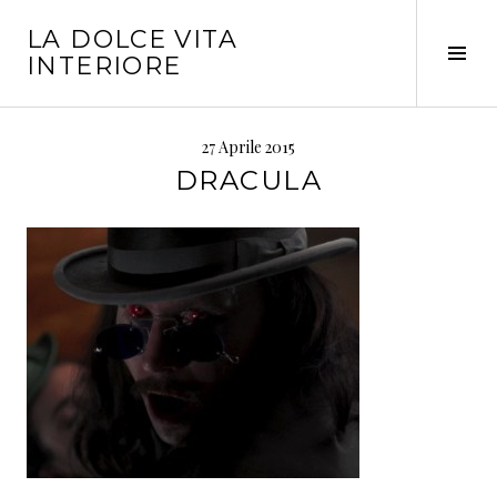
Vai
LA DOLCE VITA
al
Tog
INTERIORE
contenuto
Sid
27 Aprile 2015
DRACULA