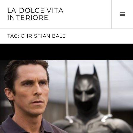
Vai
LA DOLCE VITA
al
Tog
INTERIORE
contenuto
Sid
TAG:
CHRISTIAN BALE