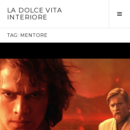
Vai
LA DOLCE VITA
al
Tog
INTERIORE
contenuto
Sid
TAG:
MENTORE