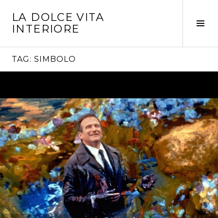
Vai
LA DOLCE VITA
al
Tog
INTERIORE
contenuto
Sid
TAG:
SIMBOLO