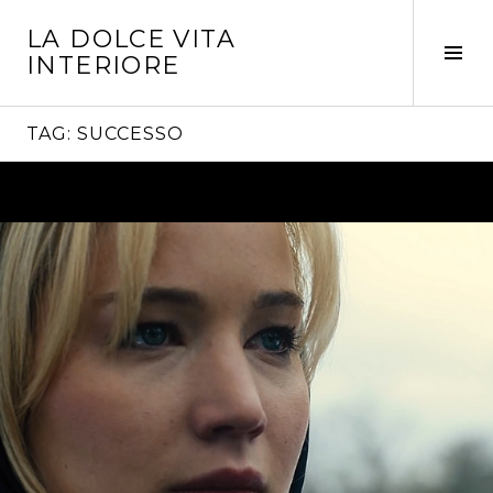
Vai
LA DOLCE VITA
al
Tog
INTERIORE
contenuto
Sid
TAG:
SUCCESSO