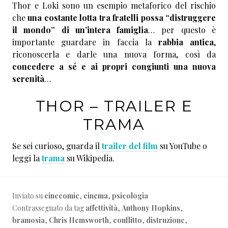
Thor e Loki sono un esempio metaforico del rischio
che
una costante lotta tra fratelli possa “distruggere
il mondo” di un’intera famiglia
… per questo è
importante guardare in faccia la
rabbia antica
,
riconoscerla e darle una nuova forma, così da
concedere a sé e ai propri congiunti una nuova
serenità
…
THOR – TRAILER E
TRAMA
Se sei curioso, guarda il
trailer del film
su YouTube o
leggi la
trama
su Wikipedia.
Inviato su
cinecomic
,
cinema
,
psicologia
Contrassegnato da tag
affettività
,
Anthony Hopkins
,
bramosia
,
Chris Hemsworth
,
conflitto
,
distruzione
,