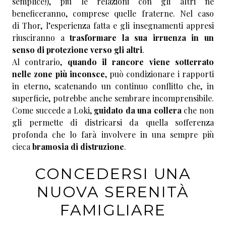
semplice!), più le relazioni con gli altri ne
beneficeranno, comprese quelle fraterne. Nel caso
di Thor, l’esperienza fatta e gli insegnamenti appresi
riusciranno a
trasformare la sua irruenza in un
senso di protezione verso gli altri
.
Al contrario,
quando il rancore viene sotterrato
nelle zone più inconsce
, può condizionare i rapporti
in eterno, scatenando un continuo conflitto che, in
superficie, potrebbe anche sembrare incomprensibile.
Come succede a Loki,
guidato da una collera
che non
gli permette di districarsi da quella sofferenza
profonda che lo farà involvere in una sempre più
cieca
bramosia di distruzione
.
CONCEDERSI UNA
NUOVA SERENITÀ
FAMIGLIARE