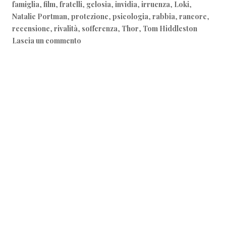
famiglia
,
film
,
fratelli
,
gelosia
,
invidia
,
irruenza
,
Loki
,
Natalie Portman
,
protezione
,
psicologia
,
rabbia
,
rancore
,
recensione
,
rivalità
,
sofferenza
,
Thor
,
Tom Hiddleston
Lascia un commento