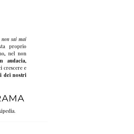
, non sai mai
ta proprio
no, nel non
on audacia
,
i crescere e
 dei nostri
TRAMA
ipedia.