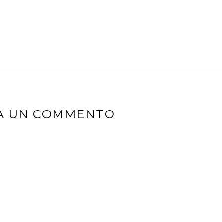
IA UN COMMENTO
izzo email non sarà pubblicato.
I campi obbligatori sono contr
*