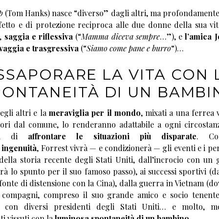
p
(Tom Hanks) nasce “diverso” dagli altri, ma profondamente
fetto e di protezione reciproca alle due donne della sua vi
),
saggia e riflessiva
(“
Mamma diceva sempre
…”), e
l’amica 
vaggia e trasgressiva
(“
Siamo come pane e burro
“)…
SSAPORARE LA VITA CON 
PONTANEITÀ DI UN BAMBI
gli altri e la
meraviglia per il mondo
, mixati a una ferrea
ori dal comune, lo renderanno adattabile a ogni circostan
gli di
affrontare le situazioni più disparate
. Co
 ingenuità
, Forrest vivrà — e condizionerà — gli eventi e i p
della storia recente degli Stati Uniti, dall’incrocio con un 
arà lo spunto per il suo famoso passo), ai successi sportivi (da
onte di distensione con la Cina), dalla guerra in Vietnam (do
i compagni, compreso il suo grande amico e socio tenente
ro con diversi presidenti degli Stati Uniti… e molto, m
i vissuti con la
luminosa spontaneità di un bambino
…