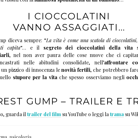
I CIOCCOLATINI
VANNO ASSAGGIATI…
p diceva sempre: “
La vita è come una scatola di cioccolatini
ti capita
“… e il
segreto dei cioccolatini della vita
s
arli
, nel non aver paura delle cose nuove che ci capita
castrati nelle abitudini consolidate, nell’
affrontare c
 un pizzico di innocenza le
novità fertili
, che potrebbero farc
quello
stupore per la vita
che spesso osserviamo negli
occhi
EST GUMP – TRAILER E 
so, guarda il
trailer del film
su YouTube o leggi la
trama
su Wik
ema
,
psicologia