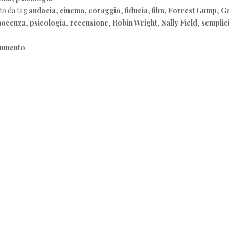
to da tag
audacia
,
cinema
,
coraggio
,
fiducia
,
film
,
Forrest Gump
,
Ga
nocenza
,
psicologia
,
recensione
,
Robin Wright
,
Sally Field
,
semplic
ommento