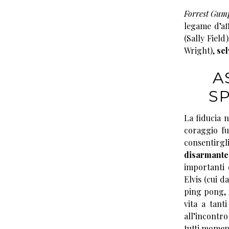
Forrest Gum
legame d’af
(Sally Field
Wright),
sel
A
S
La fiducia ne
coraggio fu
consentir
disarmante
importanti 
Elvis (cui d
ping pong, f
vita a tant
all’incont
tutti moment