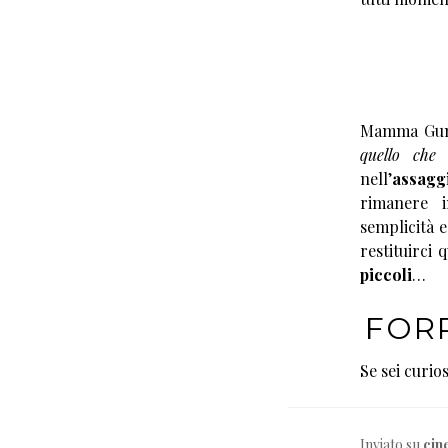
Mamma Gum
quello che 
nell’
assaggi
rimanere in
semplicità e
restituirci 
piccoli
…
FORR
Se sei curio
Inviato su
cin