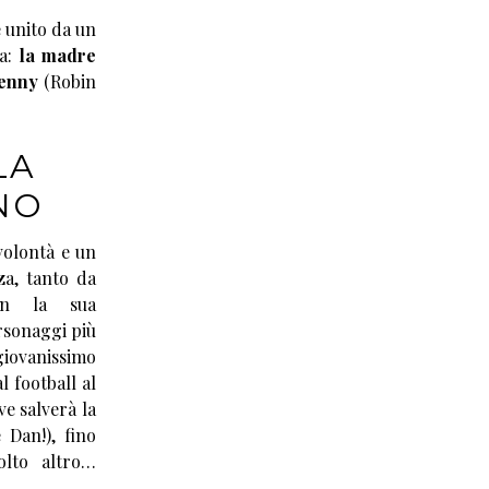
 unito da un
ta:
la madre
Jenny
(Robin
LA
NO
 volontà e un
za, tanto da
n la sua
ersonaggi più
giovanissimo
l football al
ve salverà la
 Dan!), fino
olto altro…