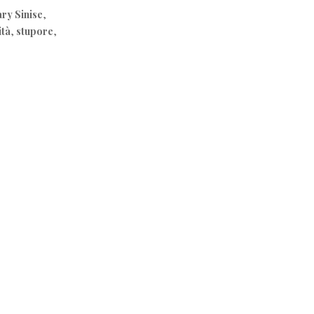
ry Sinise
,
ità
,
stupore
,